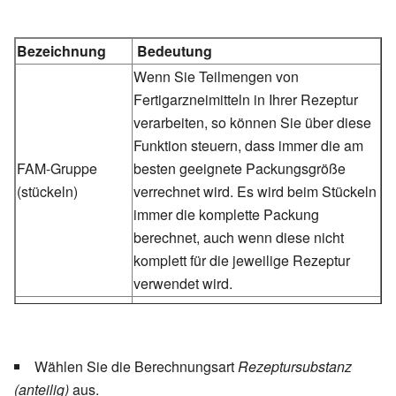
Bezeichnung
Bedeutung
Wenn Sie Teilmengen von
Fertigarzneimitteln in Ihrer Rezeptur
verarbeiten, so können Sie über diese
Funktion steuern, dass immer die am
FAM-Gruppe
besten geeignete Packungsgröße
(stückeln)
verrechnet wird. Es wird beim Stückeln
immer die komplette Packung
berechnet, auch wenn diese nicht
komplett für die jeweilige Rezeptur
verwendet wird.
Reine Rezeptursubstanzen, z.B.
Chloramphenicol, sind über diese
Rezeptursubstanz
Funktion zu berechnen. Hier wird nur
Wählen Sie die Berechnungsart
Rezeptursubstanz
(anteilig)
die verbrauchte Menge bei der
(anteilig)
aus.