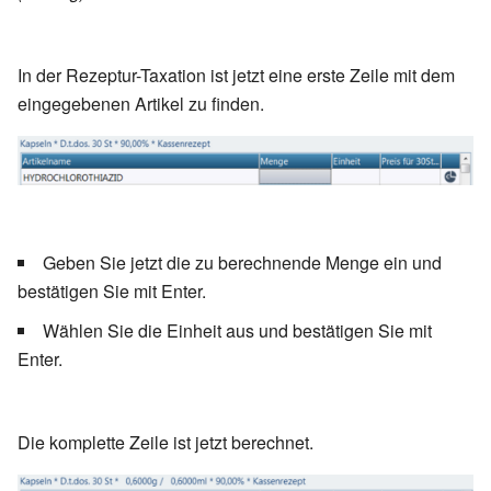
Berechnung des Gesamtpreises der
Rezeptur berücksichtigt.
Wenn Sie Teilmengen von
In der Rezeptur-Taxation ist jetzt eine erste Zeile mit dem
Fertigarzneimitteln in Ihrer Rezeptur
eingegebenen Artikel zu finden.
verarbeiten, so können Sie über diese
Funktion steuern, dass immer eine
Packungsgröße
bestimmte Packungsgröße verrechnet
(stückeln)
wird. Es wird beim Stückeln immer die
komplette Packung berechnet, auch
Geben Sie jetzt die zu berechnende Menge ein und
wenn diese nicht komplett für die
bestätigen Sie mit Enter.
jeweilige Rezeptur verwendet wird.
Eine Gefäßgruppe, beispielsweise
Wählen Sie die Einheit aus und bestätigen Sie mit
Weithalsflaschen, erkennt bei der
Enter.
Zuordnung zu einer Rezeptur
Gefäßgruppe
automatisch, welche Größe bei der
Gesamtmenge der Rezeptur
Die komplette Zeile ist jetzt berechnet.
erforderlich ist und berechnet genau