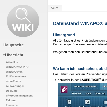
Seite
Datenstand WINAPO® a
Wechseln zu:
Navigation
,
Suche
Hintergrund
Alle 14-Tage gibt es Preisänderungen 
Dort erzeugen Sie einen neuen Datenst
Hauptseite
Wo genau man den Datenstand und dami
Übersicht
Aktuelles
WINAPO® 64 PRO
Wo kann ich nachsehen, ob de
WINAPO® ux
Das Datum des letzten Preisänderungs
EU Datenschutz
®
entweder in der
LAUER-TAXE
dur
securPharm
Auswertungen
DosiCare
eRezeptmanagement
Faktura
Finanzen