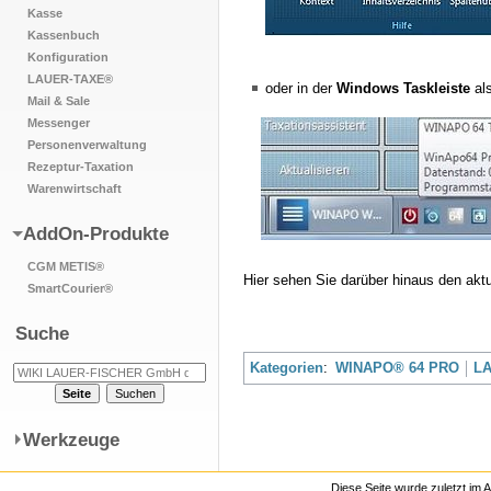
Kasse
Kassenbuch
Konfiguration
LAUER-TAXE®
oder in der
Windows Taskleiste
al
Mail & Sale
Messenger
Personenverwaltung
Rezeptur-Taxation
Warenwirtschaft
AddOn-Produkte
CGM METIS®
Hier sehen Sie darüber hinaus den akt
SmartCourier®
Suche
Kategorien
:
WINAPO® 64 PRO
L
Werkzeuge
Diese Seite wurde zuletzt im A