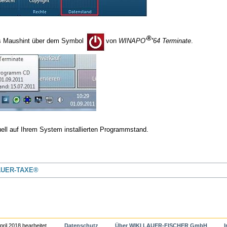
®
s Maushint über dem Symbol
von
WINAPO'
'
64 Terminate
.
uell auf Ihrem System installierten Programmstand.
AUER-TAXE®
pril 2018 bearbeitet.
Datenschutz
Über WIKI LAUER-FISCHER GmbH