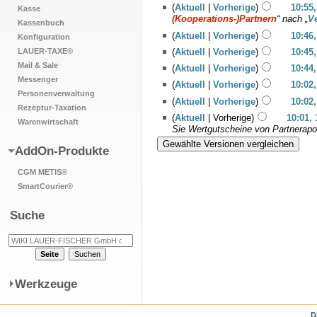
(
Aktuell
|
Vorherige
)
10:55,
Kasse
(Kooperations-)Partnern
“ nach „
V
Kassenbuch
(
Aktuell
|
Vorherige
)
10:46,
Konfiguration
LAUER-TAXE®
(
Aktuell
|
Vorherige
)
10:45,
Mail & Sale
(
Aktuell
|
Vorherige
)
10:44,
Messenger
(
Aktuell
|
Vorherige
)
10:02,
Personenverwaltung
(
Aktuell
|
Vorherige
)
10:02,
Rezeptur-Taxation
(
Aktuell
| Vorherige)
10:01, 
Warenwirtschaft
Sie Wertgutscheine von Partnerapot
AddOn-Produkte
CGM METIS®
SmartCourier®
Suche
Werkzeuge
D