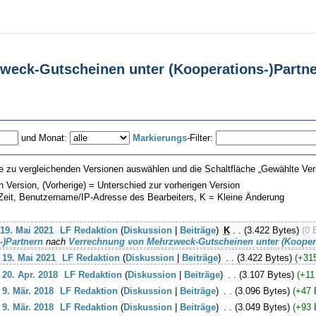
weck-Gutscheinen unter (Kooperations-)Partne
und Monat:
Markierungs
-Filter:
e zu vergleichenden Versionen auswählen und die Schaltfläche „Gewählte Vers
en Version, (Vorherige) = Unterschied zur vorherigen Version
 Zeit, Benutzername/IP-Adresse des Bearbeiters, K = Kleine Änderung
 19. Mai 2021
‎
LF Redaktion
(
Diskussion
|
Beiträge
)
‎
K
. .
(3.422 Bytes)
(0 
-)Partnern
nach
Verrechnung von Mehrzweck-Gutscheinen unter (Koopera
 19. Mai 2021
‎
LF Redaktion
(
Diskussion
|
Beiträge
)
‎
. .
(3.422 Bytes)
(+31
 20. Apr. 2018
‎
LF Redaktion
(
Diskussion
|
Beiträge
)
‎
. .
(3.107 Bytes)
(+11
 9. Mär. 2018
‎
LF Redaktion
(
Diskussion
|
Beiträge
)
‎
. .
(3.096 Bytes)
(+47 
 9. Mär. 2018
‎
LF Redaktion
(
Diskussion
|
Beiträge
)
‎
. .
(3.049 Bytes)
(+93 