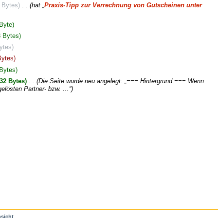
 Bytes)
‎
. .
(hat „
Praxis-Tipp zur Verrechnung von Gutscheinen unter
Byte)
 Bytes)
ytes)
Bytes)
Bytes)
32 Bytes)
‎
. .
(Die Seite wurde neu angelegt: „=== Hintergrund === Wenn
gelösten Partner- bzw. …“)
sicht