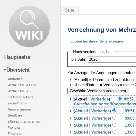
Seite
Verrechnung von Mehrz
Logbücher dieser Seite anzeigen
Wechseln zu:
Navigation
,
Suche
Nach Versionen suchen
Hauptseite
bis Jahr:
Übersicht
Zur Anzeige der Änderungen einfach di
Aktuelles
(Aktuell) = Unterschied zur aktuell
Uhrzeit/Datum = Version zu dieser
WINAPO® 64 PRO
WINAPO® ux
EU Datenschutz
(Aktuell |
Vorherige
)
09:52,
securPharm
Gutscheinen unter (Kooperations
Auswertungen
(
Aktuell
|
Vorherige
)
09:51,
DosiCare
(
Aktuell
|
Vorherige
)
09:09,
eRezeptmanagement
(
Aktuell
|
Vorherige
)
13:07,
Faktura
(
Aktuell
|
Vorherige
)
13:06,
Finanzen