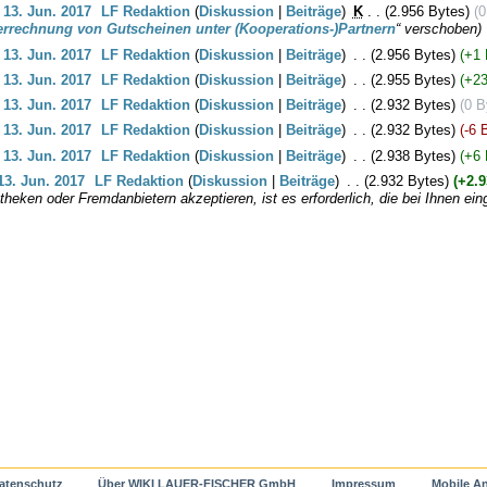
 13. Jun. 2017
‎
LF Redaktion
(
Diskussion
|
Beiträge
)
‎
K
. .
(2.956 Bytes)
(0
errechnung von Gutscheinen unter (Kooperations-)Partnern
“ verschoben)
 13. Jun. 2017
‎
LF Redaktion
(
Diskussion
|
Beiträge
)
‎
. .
(2.956 Bytes)
(+1 
 13. Jun. 2017
‎
LF Redaktion
(
Diskussion
|
Beiträge
)
‎
. .
(2.955 Bytes)
(+23
 13. Jun. 2017
‎
LF Redaktion
(
Diskussion
|
Beiträge
)
‎
. .
(2.932 Bytes)
(0 B
 13. Jun. 2017
‎
LF Redaktion
(
Diskussion
|
Beiträge
)
‎
. .
(2.932 Bytes)
(-6 
 13. Jun. 2017
‎
LF Redaktion
(
Diskussion
|
Beiträge
)
‎
. .
(2.938 Bytes)
(+6 
13. Jun. 2017
‎
LF Redaktion
(
Diskussion
|
Beiträge
)
‎
. .
(2.932 Bytes)
(+2.9
heken oder Fremdanbietern akzeptieren, ist es erforderlich, die bei Ihnen ein
atenschutz
Über WIKI LAUER-FISCHER GmbH
Impressum
Mobile An