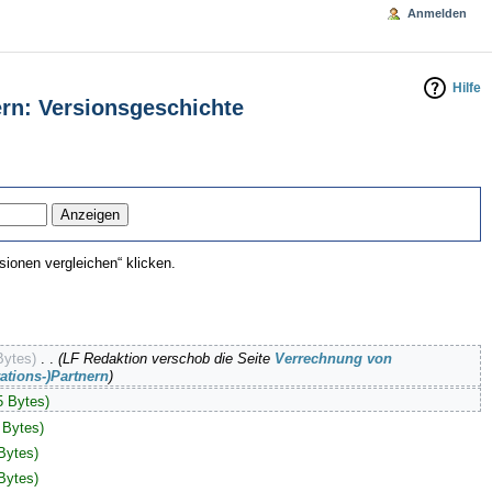
Anmelden
Hilfe
rn: Versionsgeschichte
ionen vergleichen“ klicken.
Bytes)
‎
. .
(LF Redaktion verschob die Seite
Verrechnung von
tions-)Partnern
)
5 Bytes)
 Bytes)
Bytes)
Bytes)