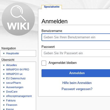
Spezialseite
Anmelden
Wechseln zu:
Navigation
,
Suche
Benutzername
Passwort
Navigation
Hauptseite
Übersicht
Angemeldet bleiben
Aktuelles
WINAPO® 64 PRO
Anmelden
WINAPO® ux
EU Datenschutz
Hilfe beim Anmelden
securPharm
Auswertungen
Passwort vergessen?
DosiCare
eRezeptmanagement
Faktura
Finanzen
Kasse