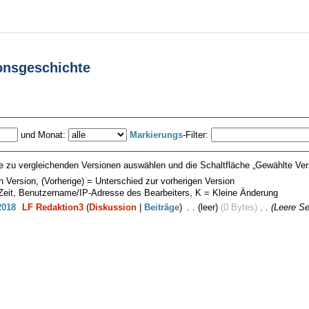
onsgeschichte
und Monat:
Markierungs
-Filter:
e zu vergleichenden Versionen auswählen und die Schaltfläche „Gewählte Vers
en Version, (Vorherige) = Unterschied zur vorherigen Version
 Zeit, Benutzername/IP-Adresse des Bearbeiters, K = Kleine Änderung
2018
‎
LF Redaktion3
(
Diskussion
|
Beiträge
)
‎
. .
(leer)
(0 Bytes)
‎
. .
(Leere Sei