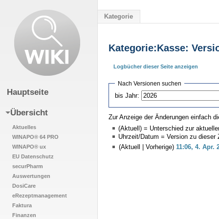
Kategorie
Kategorie:Kasse: Versi
Logbücher dieser Seite anzeigen
Wechseln zu:
Navigation
,
Suche
Nach Versionen suchen
Hauptseite
bis Jahr:
Übersicht
Zur Anzeige der Änderungen einfach di
Aktuelles
(Aktuell) = Unterschied zur aktuell
Uhrzeit/Datum = Version zu dieser
WINAPO® 64 PRO
WINAPO® ux
(Aktuell | Vorherige)
11:06, 4. Apr. 
EU Datenschutz
securPharm
Auswertungen
DosiCare
eRezeptmanagement
Faktura
Finanzen