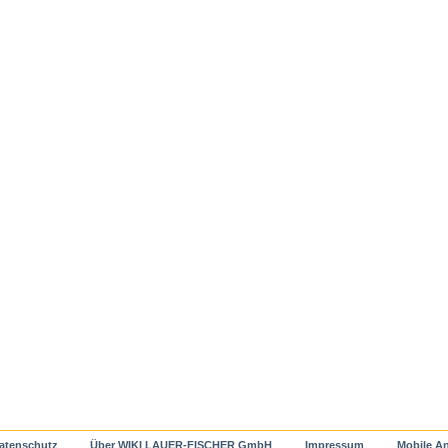
atenschutz
Über WIKI LAUER-FISCHER GmbH
Impressum
Mobile An