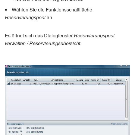
betätigen die Schaltfläche
.
Wählen Sie die Funktionsschaltfläche
Legen Sie fest, in welcher
Reservierungspool
an
Apotheke die Artikel reserviert
werden sollen.
Es öffnet sich das Dialogfenster
Reservierungspool
Sie können gleich erkennen,
verwalten / Reservierungsübersicht.
welche Bestände in den
Partnerapotheken vorliegen
und ob die Artikel dort komplett
- teilweise - nicht verfügbar
sind.
Reservierung bei
Um für einen Kunden in
verschiedenen Apotheken