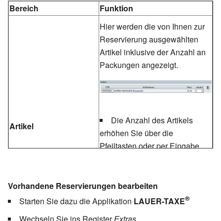
Bereich
Funktion
Hier werden die von Ihnen zur
Reservierung ausgewählten
Artikel inklusive der Anzahl an
Packungen angezeigt.
Die Anzahl des Artikels
Artikel
erhöhen Sie über die
Pfeiltasten oder per Eingabe
der betreffenden Zahl mittels
Tastatur.
Vorhandene Reservierungen bearbeiten
Um einen gewählten Artikel
®
Starten Sie dazu die Applikation
LAUER-TAXE
wieder zu entfernen, klicken Sie
in das Feld
Anzahl
und
Wechseln Sie ins Register
Extras