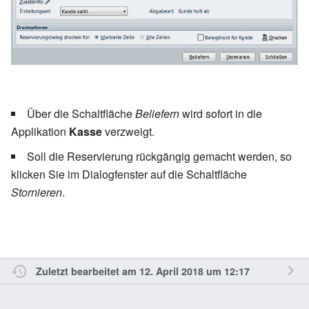
Artikel zu reservieren, sind wie
bisher einzelne Vorgänge
einzugeben.
Geben Sie in diesem Bereich
wie bisher die für die
Reservierung relevanten
Über die Schaltfläche
Beliefern
wird sofort in die
Informationen zum Kunden ein.
Applikation
Kasse
verzweigt.
Soll die Reservierung rückgängig gemacht werden, so
klicken Sie im Dialogfenster auf die Schaltfläche
Stornieren
.
Bei der Erstattungsart legen Sie
fest, wie die ausleihende
Apotheke den Preis des Artikels
erstattet bekommt.
Zuletzt bearbeitet am 12. April 2018 um 12:17
Kunde zahlt:
Der Kunde