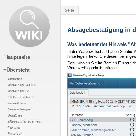
Seite
Absagebestätigung in d
Wechseln zu:
Navigation
,
Suche
Was bedeutet der Hinweis "A
In der Warenwirtschaft haben Sie die
hinterlegen, bevor Sie diesen beim gew
Hauptseite
Dazu wählen Sie im Bereich Einkauf den
Warenverfügbarkeitsabfrage:
Übersicht
Aktuelles
WINAPO® 64 PRO
WINAPO® ux
EU Datenschutz
securPharm
Auswertungen
DosiCare
eRezeptmanagement
Faktura
Finanzen