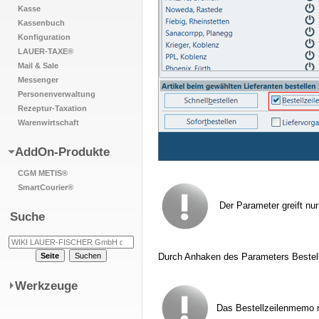
Kasse
Kassenbuch
Konfiguration
LAUER-TAXE®
Mail & Sale
Messenger
Personenverwaltung
Rezeptur-Taxation
Warenwirtschaft
AddOn-Produkte
CGM METIS®
SmartCourier®
Der Parameter greift nur
Suche
Durch Anhaken des Parameters Bestell
Werkzeuge
Das Bestellzeilenmemo m